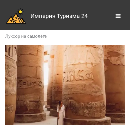
Skip
to
Империя Туризма 24
content
Луксор на самолёте