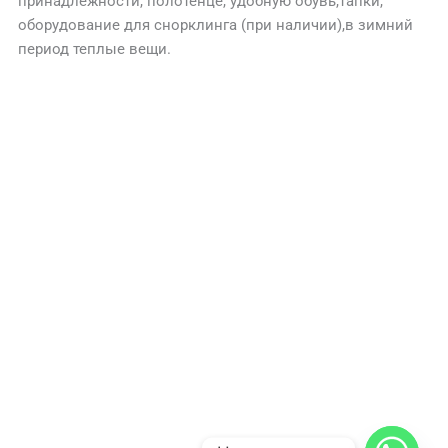
принадлежности, полотенце, удобную обувь,тапки,
оборудование для снорклинга (при наличии),в зимний
период теплые вещи.
КОНТАКТЫ
Бронируйте экскурсию
онлайн за 3 минуты через
WhatsApp по номеру
+201012155489
Оплата экскурсии производится наличными на
месте: долларами или конвертируется в евро и
египетские фунты по курсу ЦБ.
© 2025 Империя Туризма 24.
Компания “Империя Туризма 24 Египет”
Экскурсии из Шарм-Эль-Шейха