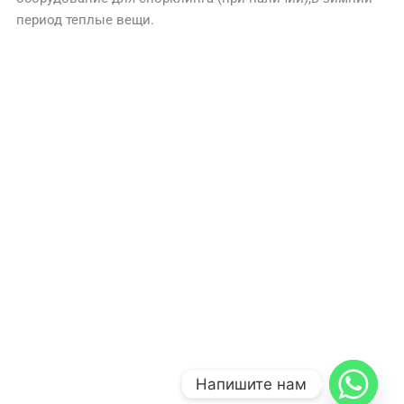
период теплые вещи.
КОНТАКТЫ
Бронируйте экскурсию
онлайн за 3 минуты через
WhatsApp по номеру
+201012155489
Оплата экскурсии производится наличными на
месте: долларами или конвертируется в евро и
египетские фунты по курсу ЦБ.
© 2025 Империя Туризма 24.
Компания “Империя Туризма 24 Египет”
Экскурсии из Шарм-Эль-Шейха
Экскурсии в Хургаде
Напишите нам